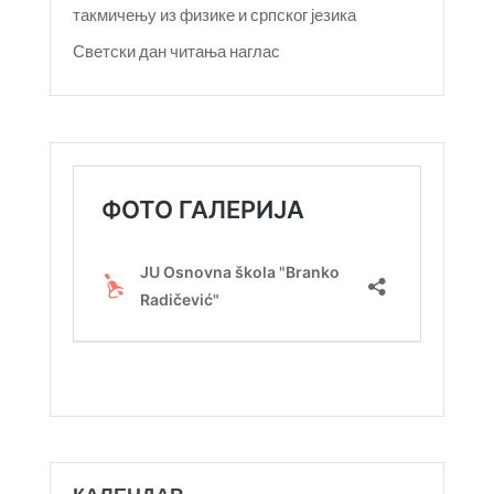
такмичењу из физике и српског језика
Светски дан читања наглас