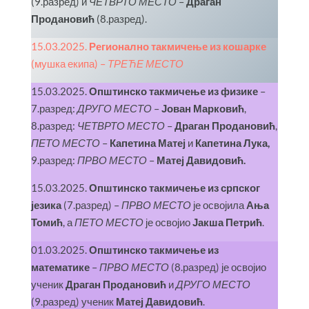
(9.разред) и
ЧЕТВРТО МЕСТО
–
Драган
Продановић
(8.разред).
15.03.2025.
Регионално такмичење из кошарке
(мушка екипа) –
ТРЕЋЕ МЕСТО
15.03.2025.
Општинско такмичење из физике
–
7.разред:
ДРУГО МЕСТО
–
Јован Марковић
,
8.разред:
ЧЕТВРТО МЕСТО
–
Драган Продановић
,
ПЕТО МЕСТО
–
Капетина Матеј
и
Капетина Лука,
9.разред:
ПРВО МЕСТО
–
Матеј Давидовић.
15.03.2025.
Општинско такмичење из српског
језика
(7.разред) –
ПРВО МЕСТО
је освојила
Ања
Томић
, а
ПЕТО МЕСТО
је освојио
Јакша Петрић
.
01.03.2025.
Општинско такмичење из
математике
–
ПРВО МЕСТО
(8.разред) је освојио
ученик
Драган Продановић
и
ДРУГО МЕСТО
(9.разред) ученик
Матеј Давидовић
.