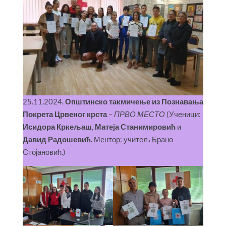
25.11.2024.
Општинско такмичење из Познавања
Покрета Црвеног крста
–
ПРВО МЕСТО
(Ученици:
Исидора Кркељаш
,
Матеја Станимировић
и
Давид Радошевић.
Ментор: учитељ Брано
Стојановић.)