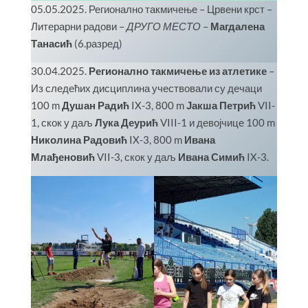
05.05.2025. Регионално такмичење – Црвени крст –
Литерарни радови –
ДРУГО МЕСТО
–
Магдалена
Танасић
(6.разред)
30.04.2025.
Регионално такмичење из атлетике
–
Из следећих дисциплина учествовали су дечаци
100 m
Душан Радић
IX-3, 800 m
Јакша Петрић
VII-
1, скок у даљ
Лука Деурић
VIII-1 и девојчице 100 m
Николина Радовић
IX-3, 800 m
Ивана
Млађеновић
VII-3, скок у даљ
Ивана Симић
IX-3.