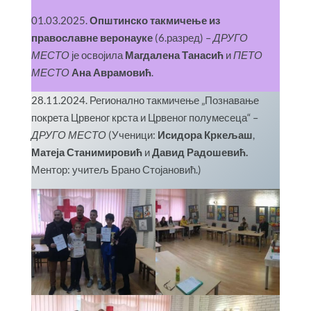
01.03.2025.
Општинско такмичење из
православне веронауке
(6.разред) –
ДРУГО
МЕСТО
је освојила
Магдалена Танасић
и
ПЕТО
МЕСТО
Ана Аврамовић
.
28.11.2024. Регионално такмичење „Познавање
покрета Црвеног крста и Црвеног полумесеца“ –
ДРУГО МЕСТО
(Ученици:
Исидора Кркељаш
,
Матеја Станимировић
и
Давид Радошевић.
Ментор: учитељ Брано Стојановић.)