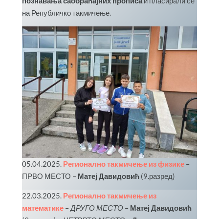
познавања саобраћајних прописа
и пласирали се
на Републичко такмичење.
05.04.2025.
Регионално такмичење из физике
–
ПРВО МЕСТО –
Матеј Давидовић
(9.разред)
22.03.2025.
Регионално такмичење из
математике
–
ДРУГО МЕСТО
–
Матеј Давидовић