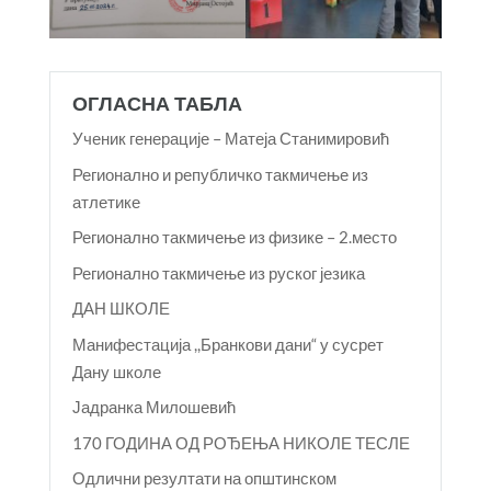
ОГЛАСНА ТАБЛА
Ученик генерације – Матеја Станимировић
Регионално и републичко такмичење из
атлетике
Регионално такмичење из физике – 2.место
Регионално такмичење из руског језика
ДАН ШКОЛЕ
Манифестација ,,Бранкови дани“ у сусрет
Дану школе
Јадранка Милошевић
170 ГОДИНА ОД РОЂЕЊА НИКОЛЕ ТЕСЛЕ
Одлични резултати на општинском