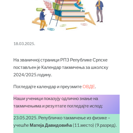
18.03.2025.
На званичној страници РПЗ Републике Српске
постављен је Календар такмичења за школску
2024/2025.годину.
Погледајте календар и преузмите
ОВДЕ
.
Наши ученици показују одлично знање на
такмичењима и резултате погледајте испод:
23.05.2025. Републичко такмичење из физике –
учешће
Матеја Давидовића
(11.место) (9.разред).