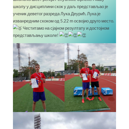
школу у дисциплини скок у даљ представљао је
ученик деветог разреда Лука Деурић. Лука је
изванредним скоком од 5.22 m освојио друго место.
Честитамо на сјајном резултату и достојном
представљању школе!