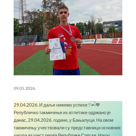
09.05.2026.
29.04.2026. И даље нижемо успехе !
Републичко такмичење из атлетике одржано је
данас, 29.04.2026. године, у Бањалуци. На овом
такмичењу учествовали су представници основних
школа из шест регија Републике Српске. Нашу