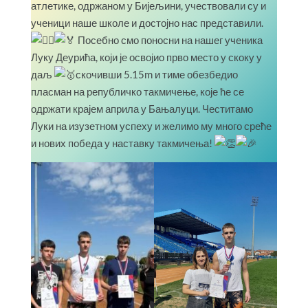
атлетике, одржаном у Бијељини, учествовали су и
ученици наше школе и достојно нас представили.
Посебно смо поносни на нашег ученика
Луку Деурића, који је освојио прво место у скоку у
даљ
скочивши 5.15m и тиме обезбедио
пласман на републичко такмичење, које ће се
одржати крајем априла у Бањалуци. Честитамо
Луки на изузетном успеху и желимо му много среће
и нових победа у наставку такмичења!