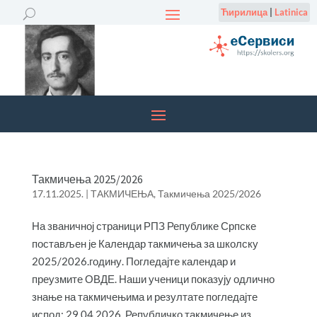
Ћирилица
|
Latinica
Такмичења 2025/2026
17.11.2025.
|
ТАКМИЧЕЊА
,
Такмичења 2025/2026
На званичној страници РПЗ Републике Српске
постављен је Календар такмичења за школску
2025/2026.годину. Погледајте календар и
преузмите ОВДЕ. Наши ученици показују одлично
знање на такмичењима и резултате погледајте
испод: 29.04.2026. Републичко такмичење из...