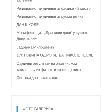
атлетике
Регионално такмичење из физике – 2.место
Регионално такмичење из руског језика
ДАН ШКОЛЕ
Манифестација ,,Бранкови дани“ у сусрет
Дану школе
Јадранка Милошевић
170 ГОДИНА ОД РОЂЕЊА НИКОЛЕ ТЕСЛЕ
Одлични резултати на општинском
такмичењу из физике и српског језика
Светски дан читања наглас
ФОТО ГАЛЕРИЈА