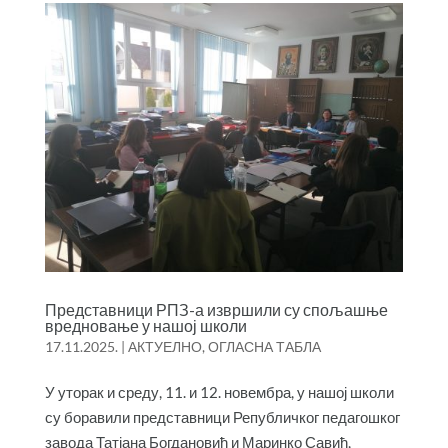
Представници РПЗ-а извршили су спољашње
вредновање у нашој школи
17.11.2025.
|
АКТУЕЛНО
,
ОГЛАСНА ТАБЛА
У уторак и среду, 11. и 12. новембра, у нашој школи
су боравили представници Републичког педагошког
завода Татјана Богдановић и Маринко Савић,