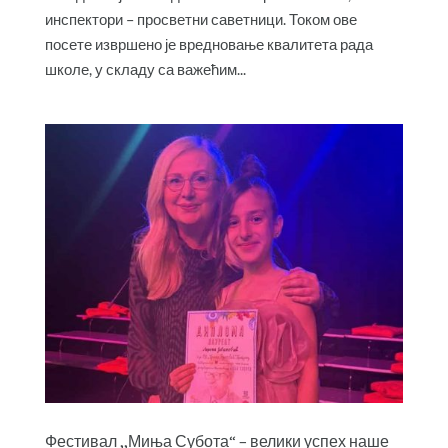
инспектори – просветни саветници. Током ове
посете извршено је вредновање квалитета рада
школе, у складу са важећим...
Фестивал ,,Миња Субота“ – велики успех наше