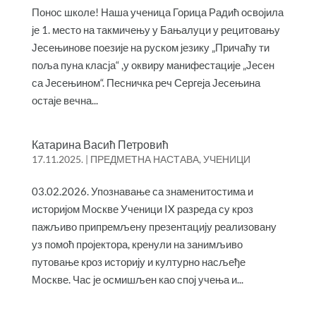
Понос школе! Наша ученица Горица Радић освојила
је 1. место на такмичењу у Бањалуци у рецитовању
Јесењинове поезије на руском језику „Причаћу ти
поља пуна класја“ ,у оквиру манифестације „Јесен
са Јесењином“. Песничка реч Сергеја Јесењина
остаје вечна...
Катарина Васић Петровић
17.11.2025.
|
ПРЕДМЕТНА НАСТАВА
,
УЧЕНИЦИ
03.02.2026. Упознавање са знаменитостима и
историјом Москве Ученици IX разреда су кроз
пажљиво припремљену презентацију реализовану
уз помоћ пројектора, кренули на занимљиво
путовање кроз историју и културно насљеђе
Москве. Час је осмишљен као спој учења и...