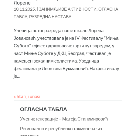
Лорене
10.11.2025.
|
ЗАНИМЉИВЕ АКТИВНОСТИ
,
ОГЛАСНА
ТАБЛА
,
РАЗРЕДНА НАСТАВА
Ученица петог разреда наше школe Лорена
Јовановић, учествовала је на IV Фестивалу “Mиња
Субота” кoји се одржаваo четврти пут заредом, у
част Mиње Суботе у ДКЦ Београд. Фестивал је
намењен вокалним солистима. Уредница
фестивала јe Леонтина Вукмановић. На фестивалу
је...
« Stariji unosi
ОГЛАСНА ТАБЛА
Ученик генерације – Матеја Станимировић
Регионално и републичко такмичење из