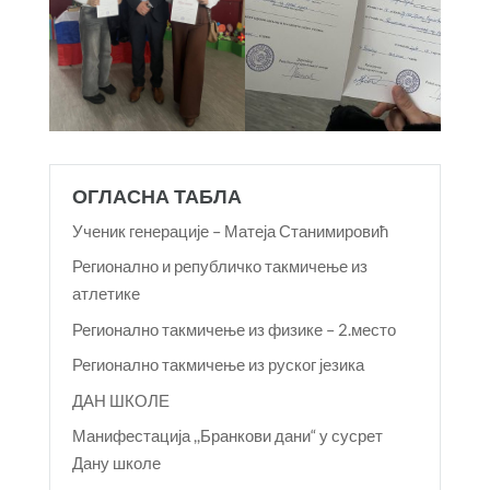
ОГЛАСНА ТАБЛА
Ученик генерације – Матеја Станимировић
Регионално и републичко такмичење из
атлетике
Регионално такмичење из физике – 2.место
Регионално такмичење из руског језика
ДАН ШКОЛЕ
Манифестација ,,Бранкови дани“ у сусрет
Дану школе