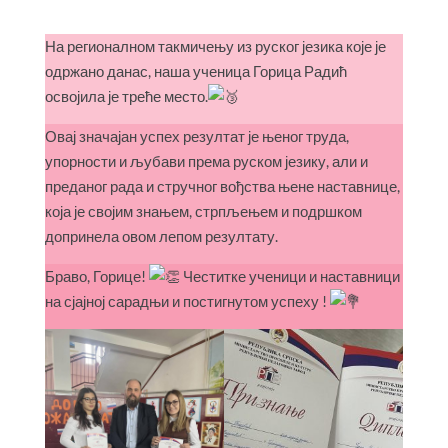
На регионалном такмичењу из руског језика које је
одржано данас, наша ученица Горица Радић
освојила је треће место.
Овај значајан успех резултат је њеног труда,
упорности и љубави према руском језику, али и
преданог рада и стручног вођства њене наставнице,
која је својим знањем, стрпљењем и подршком
допринела овом лепом резултату.
Браво, Горице!
Честитке ученици и наставници
на сјајној сарадњи и постигнутом успеху !