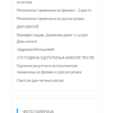
атлетике
Регионално такмичење из физике – 2.место
Регионално такмичење из руског језика
ДАН ШКОЛЕ
Манифестација ,,Бранкови дани“ у сусрет
Дану школе
Јадранка Милошевић
170 ГОДИНА ОД РОЂЕЊА НИКОЛЕ ТЕСЛЕ
Одлични резултати на општинском
такмичењу из физике и српског језика
Светски дан читања наглас
ФОТО ГАЛЕРИЈА