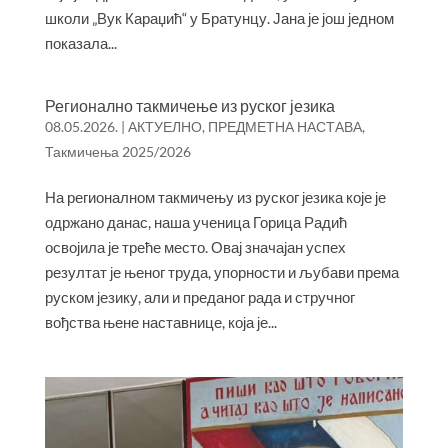
школи „Вук Караџић“ у Братунцу. Јана је још једном
показала...
Регионално такмичење из руског језика
08.05.2026.
|
АКТУЕЛНО
,
ПРЕДМЕТНА НАСТАВА
,
Такмичења 2025/2026
На регионалном такмичењу из руског језика које је
одржано данас, наша ученица Горица Радић
освојила је треће место. Овај значајан успех
резултат је њеног труда, упорности и љубави према
руском језику, али и преданог рада и стручног
вођства њене наставнице, која је...