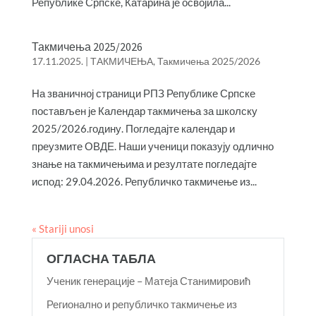
Републике Српске, Катарина је освојила...
Такмичења 2025/2026
17.11.2025.
|
ТАКМИЧЕЊА
,
Такмичења 2025/2026
На званичној страници РПЗ Републике Српске
постављен је Календар такмичења за школску
2025/2026.годину. Погледајте календар и
преузмите ОВДЕ. Наши ученици показују одлично
знање на такмичењима и резултате погледајте
испод: 29.04.2026. Републичко такмичење из...
« Stariji unosi
ОГЛАСНА ТАБЛА
Ученик генерације – Матеја Станимировић
Регионално и републичко такмичење из