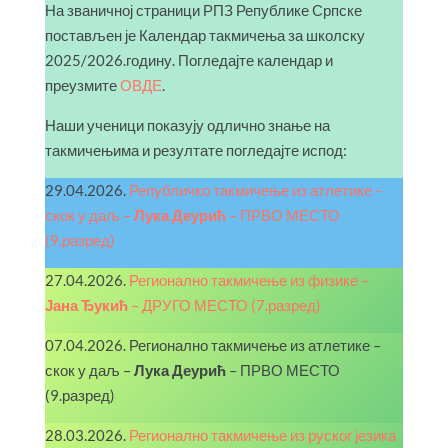
На званичној страници РПЗ Републике Српске
постављен је Календар такмичења за школску
2025/2026.годину. Погледајте календар и
преузмите
ОВДЕ
.
Наши ученици показују одлично знање на
такмичењима и резултате погледајте испод:
29.04.2026.
Републичко такмичење из атлетике –
скок у даљ –
Лука Деурић
– ПРВО МЕСТО
(9.разред)
27.04.2026.
Регионално такмичење из физике –
Јана Ђукић
– ДРУГО МЕСТО (7.разред)
07.04.2026. Регионално такмичење из атлетике –
скок у даљ –
Лука Деурић
– ПРВО МЕСТО
(9.разред)
28.03.2026.
Регионално такмичење из руског језика