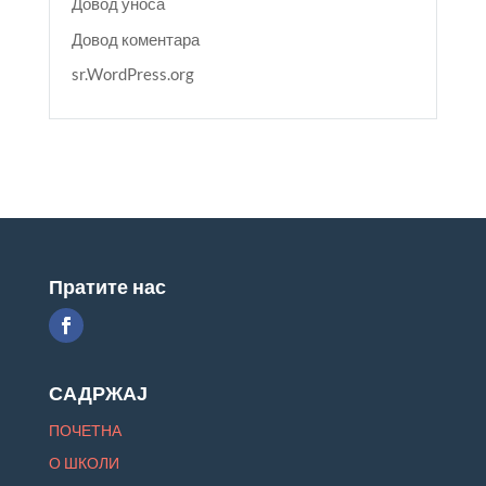
Довод уноса
Довод коментара
sr.WordPress.org
Пратите нас
САДРЖАЈ
ПОЧЕТНА
О ШКОЛИ