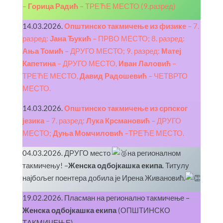
–
Горица Радић
– ТРЕЋЕ МЕСТО (9.разред)
14.03.2026.
Општинско такмичење из физике
– 7.
разред:
Јана Ђукић
– ПРВО МЕСТО; 8. разред:
Ања Томић
– ДРУГО МЕСТО; 9. разред:
Матеј
Капетина
– ДРУГО МЕСТО,
Иван Лаловић
–
ТРЕЋЕ МЕСТО,
Давид Радошевић
– ЧЕТВРТО
МЕСТО.
14.03.2026.
Општинско такмичење из српског
језика
– 7. разред:
Лука Крсмановић
– ДРУГО
МЕСТО;
Дуња Момчиловић
–ТРЕЋЕ МЕСТО.
04.03.2026. ДРУГО местo
на регионалном
такмичењу! –
Женска одбојкашка екипа
. Титулу
најбољег поентера добила је Ирена Живановић.
19.02.2026. Пласман на регионално такмичење –
Женска одбојкашка екипа
(ОПШТИНСКО
ТАКМИЧЕЊЕ)