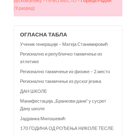
руском језику – ПРВО МЕСТО –
Горица Радић
(9.разред)
ОГЛАСНА ТАБЛА
Ученик генерације – Матеја Станимировић
Регионално и републичко такмичење из
атлетике
Регионално такмичење из физике – 2.место
Регионално такмичење из руског језика
ДАН ШКОЛЕ
Манифестација ,,Бранкови дани“ у сусрет
Дану школе
Јадранка Милошевић
170 ГОДИНА ОД РОЂЕЊА НИКОЛЕ ТЕСЛЕ