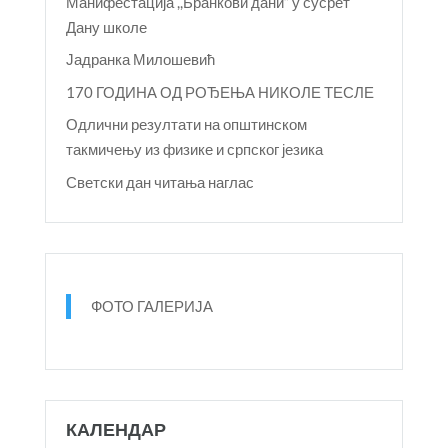
Манифестација ,,Бранкови дани“ у сусрет
Дану школе
Јадранка Милошевић
170 ГОДИНА ОД РОЂЕЊА НИКОЛЕ ТЕСЛЕ
Одлични резултати на општинском
такмичењу из физике и српског језика
Светски дан читања наглас
ФОТО ГАЛЕРИЈА
КАЛЕНДАР