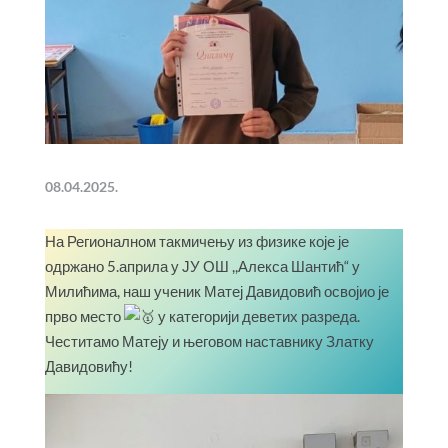
08.04.2025.
На Регионалном такмичењу из физике које је
одржано 5.априла у ЈУ ОШ ,,Алекса Шантић“ у
Милићима, наш ученик Матеј Давидовић освојио је
прво место
у категорији деветих разреда.
Честитамо Матеју и његовом наставнику Златку
Давидовићу!