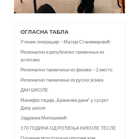
ОГЛАСНА ТАБЛА
Ученик генерације – Матеја Станимировић
Регионално и републичко такмичење из
атлетике
Регионално такмичење из физике – 2.место
Регионално такмичење из руског језика
ДАН ШКОЛЕ
Манифестација ,,Бранкови дани“ у сусрет
Дану школе
Јадранка Милошевић
170 ГОДИНА ОД РОЂЕЊА НИКОЛЕ ТЕСЛЕ
Одлични резултати на општинском