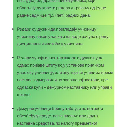
по 2 (два) редара из списка ученика, који
обављају дужности редара у трајању од једне
радне седмице, тј.5 (пет) радних дана.
Редари су дужни да прегледају учионицу
учионицу након уласка и да воде рачуна о реду,
дисциплини и чистоћи у учионици.
Редари чувају инвентар школе и дужни су да
одмах пријаве штету коју установе приликом
уласка у учионицу, или ону која се учини за време
наставе, одмора или по завршеној настави, пре
одласка кући – дежурном наставнику или управи
школе.
Дежурни ученици бришу таблу, и по потреби
обезбеђују средства за писање или друга
наставна средства, по налогу предметног