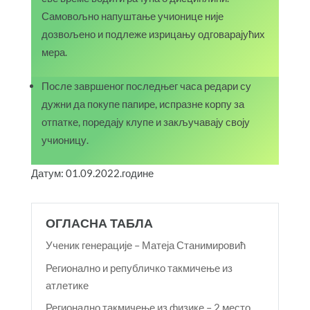
Самовољно напуштање учионице није
дозвољено и подлеже изрицању одговарајућих
мера.
После завршеног последњег часа редари су
дужни да покупе папире, испразне корпу за
отпатке, поредају клупе и закључавају своју
учионицу.
Датум: 01.09.2022.године
ОГЛАСНА ТАБЛА
Ученик генерације – Матеја Станимировић
Регионално и републичко такмичење из
атлетике
Регионално такмичење из физике – 2.место