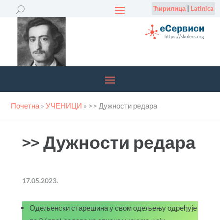
Ћирилица
|
Latinica
Почетна
»
УЧЕНИЦИ
»
>> Дужности редара
>> Дужности редара
17.05.2023.
Одељенски старешина у свом одељењу одређује