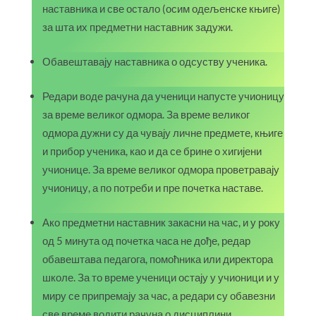
наставника и све остало (осим одељенске књиге)
за шта их предметни наставник задужи.
Обавештавају наставника о одсуству ученика.
Редари воде рачуна да ученици напусте учионицу
за време великог одмора. За време великог
одмора дужни су да чувају личне предмете, књиге
и прибор ученика, као и да се брине о хигијени
учионице. За време великог одмора проветравају
учионицу, а по потреби и пре почетка наставе.
Ако предметни наставник закасни на час, и у року
од 5 минута од почетка часа не дође, редар
обавештава педагога, помоћника или директора
школе. За то време ученици остају у учионици и у
миру се припремају за час, а редари су обавезни
све време водити рачуна о дисциплини.