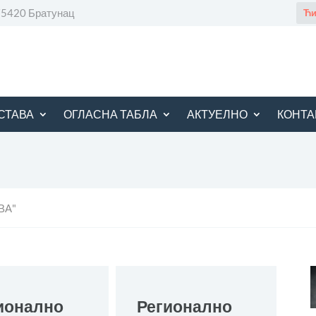
 75420 Братунац
Ћи
СТАВА
ОГЛАСНА ТАБЛА
АКТУЕЛНО
КОНТА
ВА"
ионално
Регионално