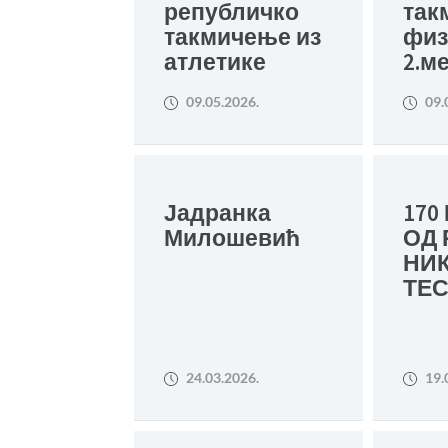
републичко
так
такмичење из
физ
атлетике
2.м
09.05.2026.
09.
Јадранка
170
Милошевић
ОД
НИ
ТЕ
24.03.2026.
19.