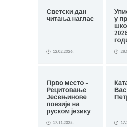
Светски дан
Упи
читања наглас
у п
шко
2026
год
12.02.2026.
28.
Прво место –
Кат
Рецитовање
Вас
Јесењинове
Пет
поезије на
руском језику
17.11.2025.
17.