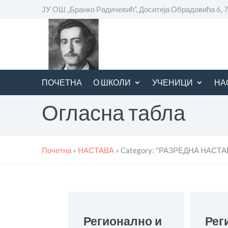
ЈУ ОШ „Бранко Радичевић“, Доситеја Обрадовића 6,
ПОЧЕТНА
О ШКОЛИ
УЧЕНИЦИ
НА
Огласна табла
Почетна
»
НАСТАВА
»
Category: "РАЗРЕДНА НАСТА
Регионално и
Рег