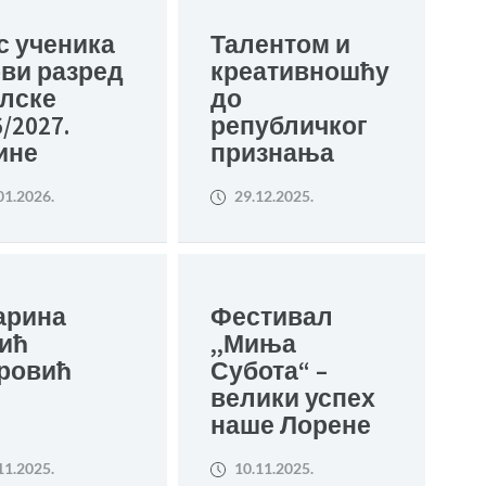
с ученика
Талентом и
рви разред
креативношћу
лске
до
/2027.
републичког
ине
признања
01.2026.
29.12.2025.
арина
Фестивал
ић
,,Миња
ровић
Субота“ –
велики успех
наше Лорене
11.2025.
10.11.2025.