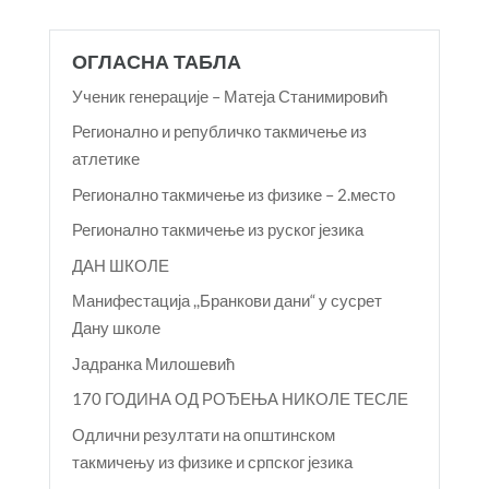
ОГЛАСНА ТАБЛА
Ученик генерације – Матеја Станимировић
Регионално и републичко такмичење из
атлетике
Регионално такмичење из физике – 2.место
Регионално такмичење из руског језика
ДАН ШКОЛЕ
Манифестација ,,Бранкови дани“ у сусрет
Дану школе
Јадранка Милошевић
170 ГОДИНА ОД РОЂЕЊА НИКОЛЕ ТЕСЛЕ
Одлични резултати на општинском
такмичењу из физике и српског језика