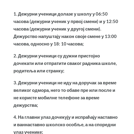
1. Дежурни ученици долазе у школу у 06:50
часова (дежурни ученик у првој смени) и у 12:50
часова (дежурни ученик у другој смени).
Дежурство напуштају након своје смене у 13:00
часова, односно у 18: 10 часова;
2. Дежурни ученици су дужни пристојно
дочекати или отпратити сваког радника школе,
родитеља или странку;
3. Дежурни ученици не иду на доручак за време
великог одмора, него то обаве пре или после и
не користе мобилне телефоне за време
дежурства;
4. На главни улаз дочекују и испраћају наставно
и ваннаставно школско особље, а на споредни
улаз ученике;