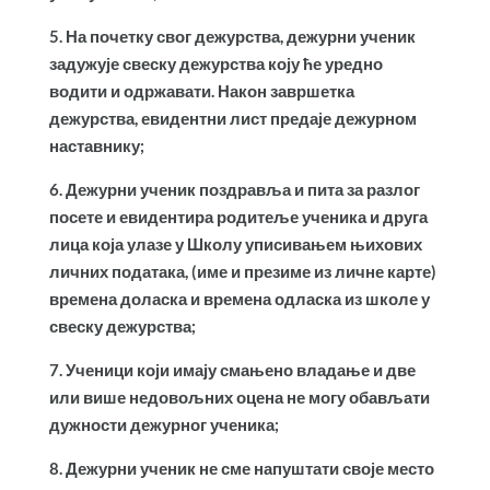
5. На почетку свог дежурства, дежурни ученик
задужује свеску дежурства коју ће уредно
водити и одржавати. Након завршетка
дежурства, евидентни лист предаје дежурном
наставнику;
6. Дежурни ученик поздравља и пита за разлог
посете и евидентира родитеље ученика и друга
лица која улазе у Школу уписивањем њихових
личних података, (име и презиме из личне карте)
времена доласка и времена одласка из школе у
свеску дежурства;
7. Ученици који имају смањено владање и две
или више недовољних оцена не могу обављати
дужности дежурног ученика;
8. Дежурни ученик не сме напуштати своје место