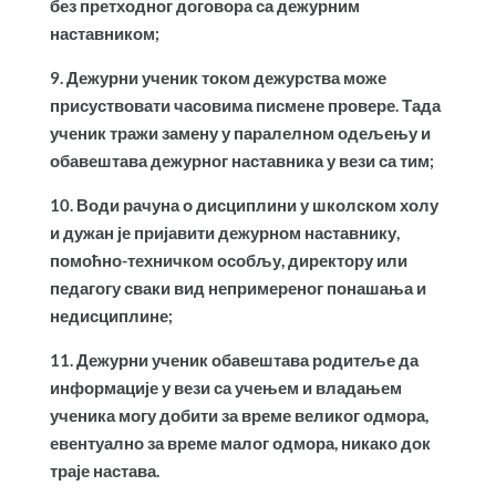
без претходног договора са дежурним
наставником;
9. Дежурни ученик током дежурства може
присуствовати часовима писмене провере. Тада
ученик тражи замену у паралелном одељењу и
обавештава дежурног наставника у вези са тим;
10. Води рачуна о дисциплини у школском холу
и дужан је пријавити дежурном наставнику,
помоћно-техничком особљу, директору или
педагогу сваки вид непримереног понашања и
недисциплине;
11. Дежурни ученик обавештава родитеље да
информације у вези са учењем и владањем
ученика могу добити за време великог одмора,
евентуално за време малог одмора, никако док
траје настава.