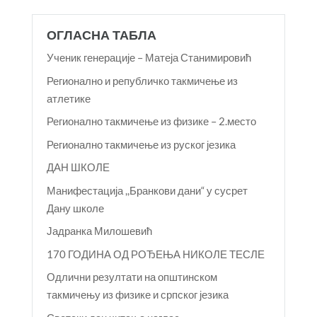
ОГЛАСНА ТАБЛА
Ученик генерације – Матеја Станимировић
Регионално и републичко такмичење из
атлетике
Регионално такмичење из физике – 2.место
Регионално такмичење из руског језика
ДАН ШКОЛЕ
Манифестација ,,Бранкови дани“ у сусрет
Дану школе
Јадранка Милошевић
170 ГОДИНА ОД РОЂЕЊА НИКОЛЕ ТЕСЛЕ
Одлични резултати на општинском
такмичењу из физике и српског језика