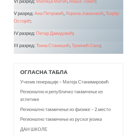
VI разред:
Милица Матић
,
Маша Томић
;
V разред:
Ана Петровић
,
Лорена Јовановић
,
Ђорђе
Остојић
;
IV разред:
Петар Давидовић
;
III разред:
Ђина Станишић
,
Трнинић Сана
;
ОГЛАСНА ТАБЛА
Ученик генерације – Матеја Станимировић
Регионално и републичко такмичење из
атлетике
Регионално такмичење из физике – 2.место
Регионално такмичење из руског језика
ДАН ШКОЛЕ