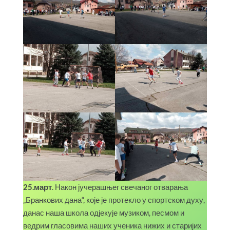
25.март
. Након јучерашњег свечаног отварања
„Бранкових дана“, које је протекло у спортском духу,
данас наша школа одјекује музиком, песмом и
ведрим гласовима наших ученика нижих и старијих