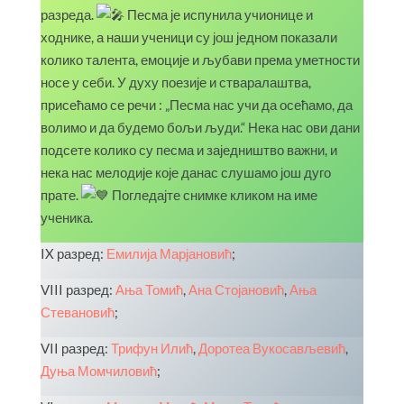
разреда.
Песма је испунила учионице и
ходнике, а наши ученици су још једном показали
колико талента, емоције и љубави према уметности
носе у себи. У духу поезије и стваралаштва,
присећамо се речи : „Песма нас учи да осећамо, да
волимо и да будемо бољи људи.“ Нека нас ови дани
подсете колико су песма и заједништво важни, и
нека нас мелодије које данас слушамо још дуго
прате.
Погледајте снимке кликом на име
ученика.
IX разред:
Емилија Марјановић
;
VIII разред:
Ања Томић
,
Ана Стојановић
,
Ања
Стевановић
;
VII разред:
Трифун Илић
,
Доротеа Вукосављевић
,
Дуња Момчиловић
;