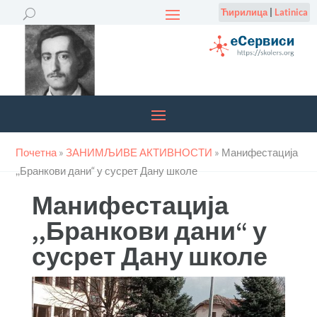
Ћирилица
|
Latinica
Почетна
»
ЗАНИМЉИВЕ АКТИВНОСТИ
»
Манифестација
,,Бранкови дани“ у сусрет Дану школе
Манифестација
,,Бранкови дани“ у
сусрет Дану школе