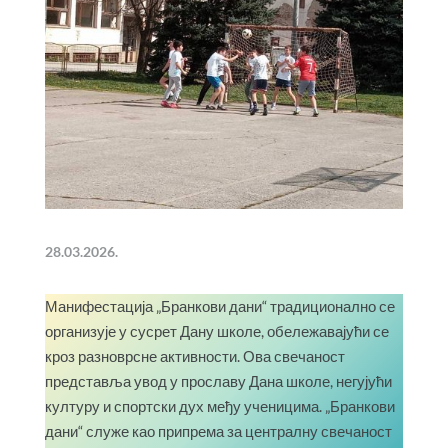
28.03.2026.
Манифестација „Бранкови дани“ традиционално се
организује у сусрет Дану школе, обележавајући се
кроз разноврсне активности. Ова свечаност
представља увод у прославу Дана школе, негујући
културу и спортски дух међу ученицима. „Бранкови
дани“ служе као припрема за централну свечаност