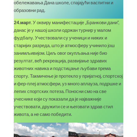
обележавања Дана школе, спајајући васпитни и
образовни рад.
24.март
. У оквиру манифестације „Бранкови дани“,
данас је у нашој школи одржан турнир у малом
фудбалу. Учествовали су ученици и нижих и
старијих разреда, што је атмосферу учинило још
занимљивијом. Циљ овог окупљања није био
резултат, већ рекреација, развијање здравих
животних навика и подстицање љубави према
спорту. Такмичење је протекло у пријатној, спортској
и фер-плеј атмосфери, уз много аплауза, подршке и
лепих спортских потеза. Поносни смо на све
учеснике који су показали да је најважније
учествовати, дружити се и његовати здрав стил
живота, а не само победити.