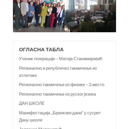
ОГЛАСНА ТАБЛА
Ученик генерације – Матеја Станимировић
Регионално и републичко такмичење из
атлетике
Регионално такмичење из физике – 2.место
Регионално такмичење из руског језика
ДАН ШКОЛЕ
Манифестација ,,Бранкови дани“ у сусрет
Дану школе