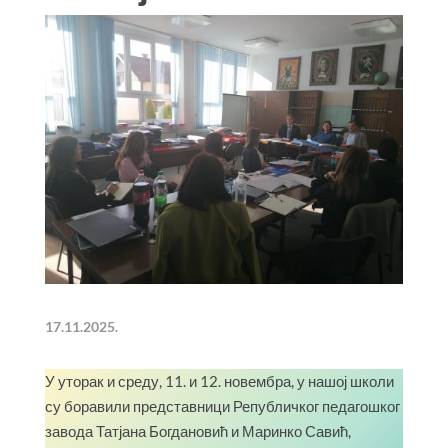
17.11.2025.
У уторак и среду, 11. и 12. новембра, у нашој школи
су боравили представници Републичког педагошког
завода Татјана Богдановић и Маринко Савић,