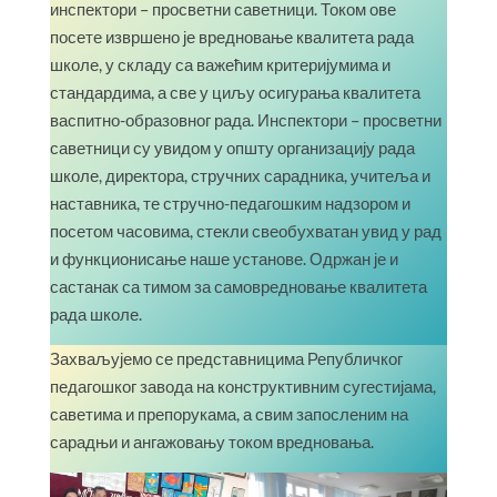
инспектори – просветни саветници. Током ове
посете извршено је вредновање квалитета рада
школе, у складу са важећим критеријумима и
стандардима, а све у циљу осигурања квалитета
васпитно-образовног рада. Инспектори – просветни
саветници су увидом у општу организацију рада
школе, директора, стручних сарадника, учитеља и
наставника, те стручно-педагошким надзором и
посетом часовима, стекли свеобухватан увид у рад
и функционисање наше установе. Одржан је и
састанак са тимом за самовредновање квалитета
рада школе.
Захваљујемо се представницима Републичког
педагошког завода на конструктивним сугестијама,
саветима и препорукама, а свим запосленим на
сарадњи и ангажовању током вредновања.