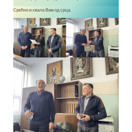
Срећно и хвала Вам од срца.