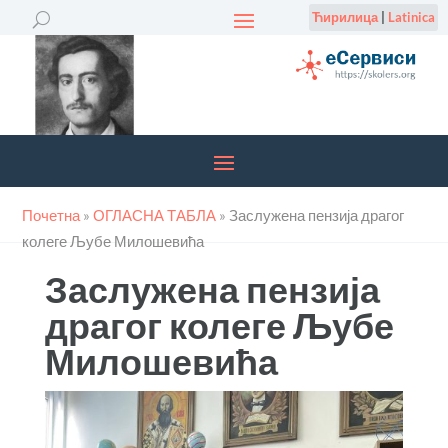
Ћирилица
|
Latinica
Почетна
»
ОГЛАСНА ТАБЛА
»
Заслужена пензија драгог
колеге Љубе Милошевића
Заслужена пензија
драгог колеге Љубе
Милошевића