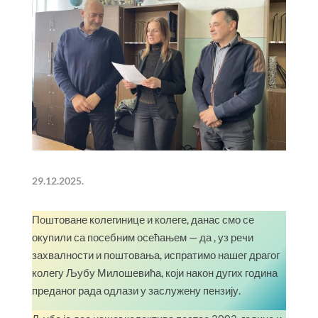
29.12.2025.
Поштоване колегинице и колеге, данас смо се
окупили са посебним осећањем — да , уз речи
захвалности и поштовања, испратимо нашег драгог
колегу Љубу Милошевића, који након дугих година
преданог рада одлази у заслужену пензију.