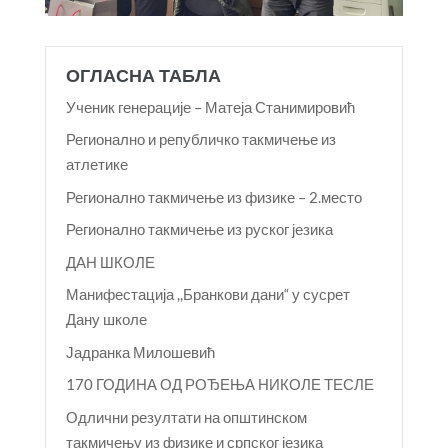
ОГЛАСНА ТАБЛА
Ученик генерације – Матеја Станимировић
Регионално и републичко такмичење из
атлетике
Регионално такмичење из физике – 2.место
Регионално такмичење из руског језика
ДАН ШКОЛЕ
Манифестација ,,Бранкови дани“ у сусрет
Дану школе
Јадранка Милошевић
170 ГОДИНА ОД РОЂЕЊА НИКОЛЕ ТЕСЛЕ
Одлични резултати на општинском
такмичењу из физике и српског језика