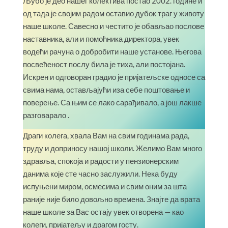
Љубо је део нашег колектива постао 2002. године и
од тада је својим радом оставио дубок траг у животу
наше школе. Савесно и честито је обављао послове
наставника, али и помоћника директора, увек
водећи рачуна о добробити наше установе. Његова
посвећеност послу била је тиха, али постојана.
Искрен и одговоран градио је пријатељске односе са
свима нама, остављајући иза себе поштовање и
поверење. Са њим се лако сарађивало, а још лакше
разговарало .
Драги колега, хвала Вам на свим годинама рада,
труду и доприносу нашој школи. Желимо Вам много
здравља, спокоја и радости у пензионерским
данима које сте часно заслужили. Нека буду
испуњени миром, осмесима и свим оним за шта
раније није било довољно времена. Знајте да врата
наше школе за Вас остају увек отворена — као
колеги, пријатељу и драгом госту.