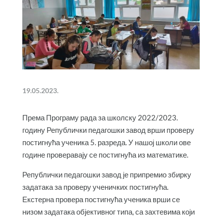
19.05.2023.
Према Програму рада за школску 2022/2023.
годину Републички педагошки завод врши проверу
постигнућа ученика 5. разреда. У нашој школи ове
године проверавају се постигнућа из математике.
Републички педагошки завод је припремио збирку
задатака за проверу ученичких постигнућа.
Екстерна провера постигнућа ученика врши се
низом задатака објективног типа, са захтевима који