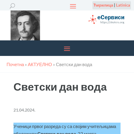
Ћирилица
|
Latinica
Почетна
»
АКТУЕЛНО
»
Светски дан вода
Светски дан вода
21.04.2024.
Ученици првог разреда су са својим учитељицама
обележили
Светски дан вода
, 22.марта.