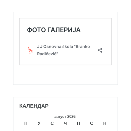
КАЛЕНДАР
август 2026.
П
У
С
Ч
П
С
Н