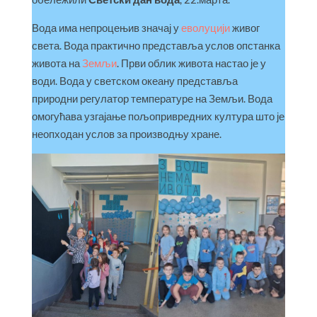
Вода има непроцењив значај у
еволуцији
живог
света. Вода практично представља услов опстанка
живота на
Земљи
. Први облик живота настао је у
води. Вода у светском океану представља
природни регулатор температуре на Земљи. Вода
омогућава узгајање пољопривредних култура што је
неопходан услов за производњу хране.