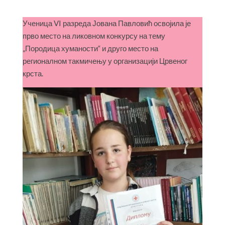
Ученица VI разреда Јована Павловић освојила је
прво место на ликовном конкурсу на тему
„Породица хуманости“ и друго место на
регионалном такмичењу у организацији Црвеног
крста.