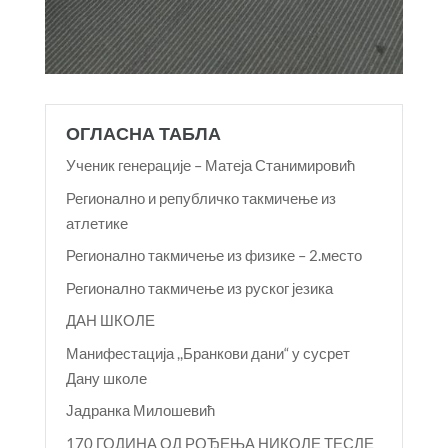
ОГЛАСНА ТАБЛА
Ученик генерације – Матеја Станимировић
Регионално и републичко такмичење из
атлетике
Регионално такмичење из физике – 2.место
Регионално такмичење из руског језика
ДАН ШКОЛЕ
Манифестација ,,Бранкови дани“ у сусрет
Дану школе
Јадранка Милошевић
170 ГОДИНА ОД РОЂЕЊА НИКОЛЕ ТЕСЛЕ