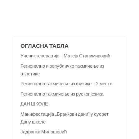
ОГЛАСНА ТАБЛА
Ученик генерације – Матеја Станимировић
Регионално и републичко такмичење из
атлетике
Регионално такмичење из физике – 2.место
Регионално такмичење из руског језика
ДАН ШКОЛЕ
Манифестација ,,Бранкови дани“ у сусрет
Дану школе
Јадранка Милошевић