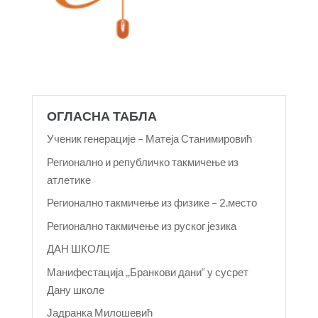
ОГЛАСНА ТАБЛА
Ученик генерације – Матеја Станимировић
Регионално и републичко такмичење из
атлетике
Регионално такмичење из физике – 2.место
Регионално такмичење из руског језика
ДАН ШКОЛЕ
Манифестација ,,Бранкови дани“ у сусрет
Дану школе
Јадранка Милошевић