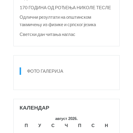
170 ГОДИНА ОД РОЂЕЊА НИКОЛЕ ТЕСЛЕ
Одлични резултати на општинском
такмичењу из физике и српског језика
Светски дан читања наглас
ФОТО ГАЛЕРИЈА
КАЛЕНДАР
август 2026.
П
У
С
Ч
П
С
Н